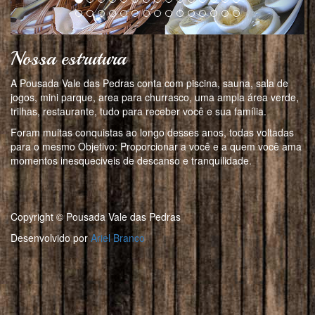
Nossa estrutura
A Pousada Vale das Pedras conta com piscina, sauna, sala de
jogos, mini parque, area para churrasco, uma ampla área verde,
trilhas, restaurante, tudo para receber você e sua família.
Foram muitas conquistas ao longo desses anos, todas voltadas
para o mesmo Objetivo: Proporcionar a você e a quem você ama
momentos inesqueciveis de descanso e tranquilidade.
Copyright © Pousada Vale das Pedras
Desenvolvido por
Ariel Branco